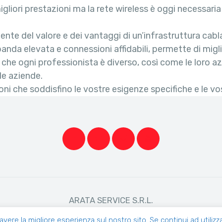
migliori prestazioni ma la rete wireless è oggi necessaria
ente del valore e dei vantaggi di un’infrastruttura cabl
anda elevata e connessioni affidabili, permette di miglio
 che ogni professionista è diverso, così come le loro azie
le aziende.
ioni che soddisfino le vostre esigenze specifiche e le v
ARATA SERVICE S.R.L.
a, 5 - 16035 Rapallo (GE) P.IVA 00202800991 Reg. Impres
 avere la migliore esperienza sul nostro sito. Se continui ad utiliz