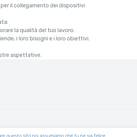
 per il collegamento dei dispositivi
ata:
rare la qualità del tuo lavoro.
nde, i loro bisogni e i loro obiettivi.
ostre aspettative.
e GE-315235
zare questo sito noi assumiamo che tu ne sia felice.