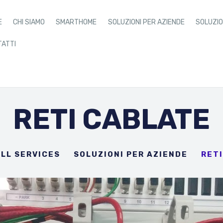
OME
E
CHI SIAMO
SMARTHOME
SOLUZIONI PER AZIENDE
SOLUZIO
HI SIAMO
ATTI
MARTHOME
OLUZIONI PER
RETI CABLATE
ZIENDE
OLUZIONI PER HOTEL
LL SERVICES
SOLUZIONI PER AZIENDE
RET
 NOSTRI PROGETTI
ONTATTI